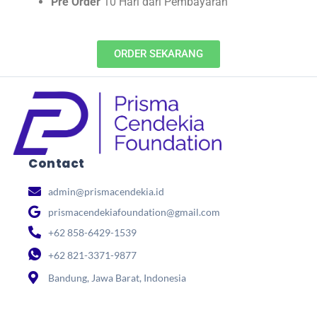
Pre Order
10 Hari dari Pembayaran
ORDER SEKARANG
Contact
admin@prismacendekia.id
prismacendekiafoundation@gmail.com
+62 858-6429-1539
+62 821-3371-9877
Bandung, Jawa Barat, Indonesia