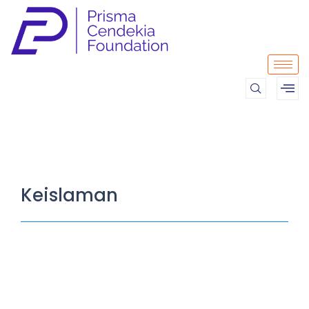
Keislaman
Hikmah Ramadhan
04/04/2023
/
No Comments
Kesempatan besar sedang diberikan kepada kita oleh
Allah SWT. Yaitu kesempatan untuk bertemu bulan