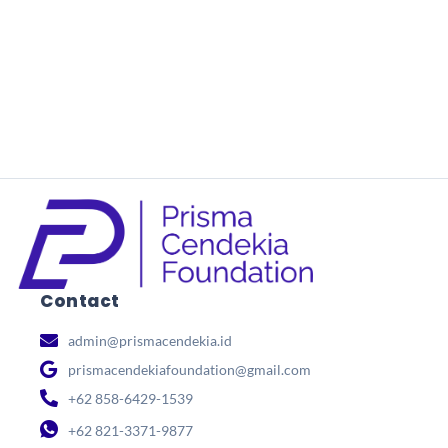
ramadhan. Kesempatan untuk memaksimalkan segala
upaya...
Read More
Contact
admin@prismacendekia.id
prismacendekiafoundation@gmail.com
+62 858-6429-1539
+62 821-3371-9877