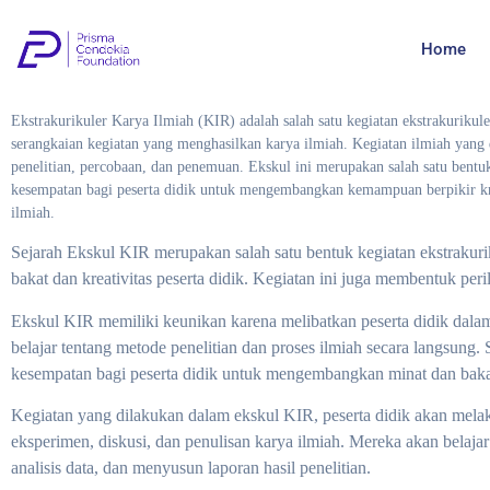
Home
Ekstrakurikuler Karya Ilmiah (KIR) adalah salah satu kegiatan ekstrakurik
serangkaian kegiatan yang menghasilkan karya ilmiah. Kegiatan ilmiah yang 
penelitian, percobaan, dan penemuan. Ekskul ini merupakan salah satu bentu
kesempatan bagi peserta didik untuk mengembangkan kemampuan berpikir kriti
ilmiah.
Sejarah Ekskul KIR merupakan salah satu bentuk kegiatan ekstraku
bakat dan kreativitas peserta didik. Kegiatan ini juga membentuk perila
Ekskul KIR memiliki keunikan karena melibatkan peserta didik dala
belajar tentang metode penelitian dan proses ilmiah secara langsung.
kesempatan bagi peserta didik untuk mengembangkan minat dan baka
Kegiatan yang dilakukan dalam ekskul KIR, peserta didik akan melaku
eksperimen, diskusi, dan penulisan karya ilmiah. Mereka akan belaja
analisis data, dan menyusun laporan hasil penelitian.