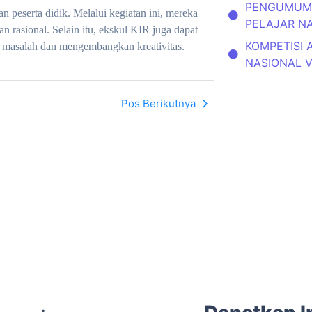
PENGUMUMA
 peserta didik. Melalui kegiatan ini, mereka
PELAJAR N
n rasional. Selain itu, ekskul KIR juga dapat
KOMPETISI 
masalah dan mengembangkan kreativitas.
NASIONAL 
Pos Berikutnya