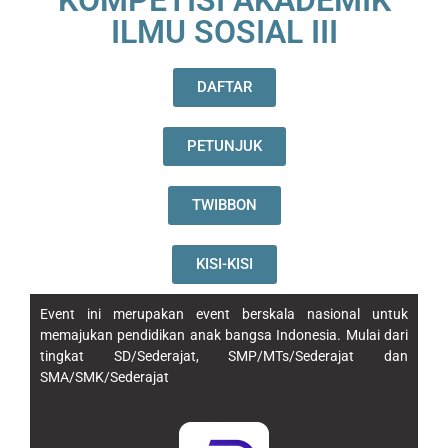
ILMU SOSIAL III
DAFTAR
PETUNJUK
TWIBBON
KISI-KISI
Event ini merupakan event berskala nasional untuk
memajukan pendidikan anak bangsa Indonesia. Mulai dari
tingkat SD/Sederajat, SMP/MTs/Sederajat dan
SMA/SMK/Sederajat