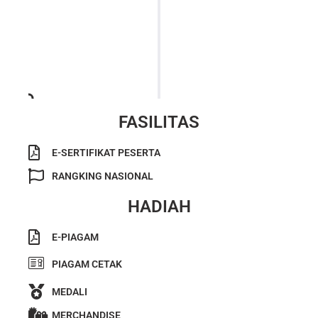
Peserta mendapatkan hasil ujiannya berupa list
daftar Juara Nasional, Peraih Apresiasi dan Peserta
Tingkat Nasional
FASILITAS
E-SERTIFIKAT PESERTA
RANGKING NASIONAL
HADIAH
E-PIAGAM
PIAGAM CETAK
MEDALI
MERCHANDISE