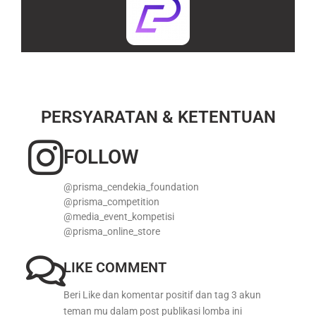
PERSYARATAN & KETENTUAN
FOLLOW
@prisma_cendekia_foundation
@prisma_competition
@media_event_kompetisi
@prisma_online_store
LIKE COMMENT
Beri Like dan komentar positif dan tag 3 akun
teman mu dalam post publikasi lomba ini