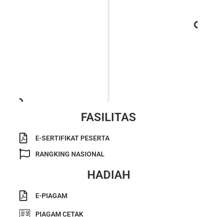
PENGUMUMAN
Peserta mendapatkan hasil ujiannya berupa list
daftar Juara Nasional, Peraih Apresiasi dan Peserta
Tingkat Nasional
FASILITAS
E-SERTIFIKAT PESERTA
RANGKING NASIONAL
HADIAH
E-PIAGAM
PIAGAM CETAK