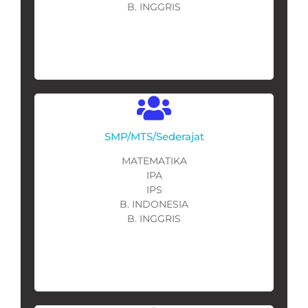
B. INGGRIS
SMP/MTS/Sederajat
MATEMATIKA
IPA
IPS
B. INDONESIA
B. INGGRIS