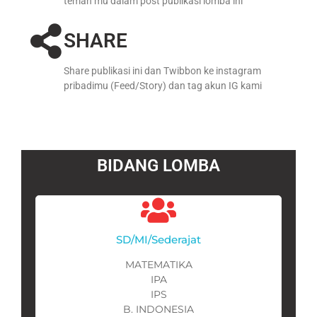
teman mu dalam post publikasi lomba ini
SHARE
Share publikasi ini dan Twibbon ke instagram
pribadimu (Feed/Story) dan tag akun IG kami
BIDANG LOMBA
SD/MI/Sederajat
MATEMATIKA
IPA
IPS
B. INDONESIA