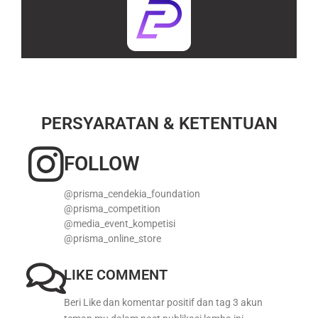
PERSYARATAN & KETENTUAN
FOLLOW
@prisma_cendekia_foundation
@prisma_competition
@media_event_kompetisi
@prisma_online_store
LIKE COMMENT
Beri Like dan komentar positif dan tag 3 akun