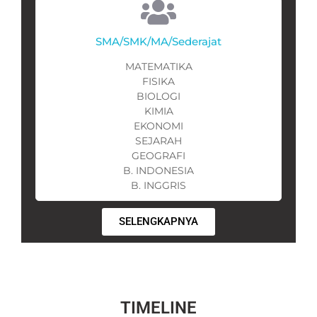
SMA/SMK/MA/Sederajat
MATEMATIKA
FISIKA
BIOLOGI
KIMIA
EKONOMI
SEJARAH
GEOGRAFI
B. INDONESIA
B. INGGRIS
SELENGKAPNYA
TIMELINE