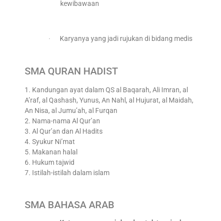
kewibawaan
Karyanya yang jadi rujukan di bidang medis
·
SMA QURAN HADIST
1. Kandungan ayat dalam QS al Baqarah, Ali Imran, al
A’raf, al Qashash, Yunus, An Nahl, al Hujurat, al Maidah,
An Nisa, al Jumu’ah, al Furqan
2. Nama-nama Al Qur’an
3. Al Qur’an dan Al Hadits
4. Syukur Ni’mat
5. Makanan halal
6. Hukum tajwid
7. Istilah-istilah dalam islam
SMA BAHASA ARAB