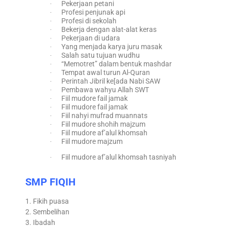
Pekerjaan petani
·
Profesi penjunak api
·
Profesi di sekolah
·
Bekerja dengan alat-alat keras
·
Pekerjaan di udara
·
Yang menjada karya juru masak
·
Salah satu tujuan wudhu
·
“Memotret” dalam bentuk mashdar
·
Tempat awal turun Al-Quran
·
Perintah Jibril ke[ada Nabi SAW
·
Pembawa wahyu Allah SWT
·
Fiil mudore fail jamak
·
Fiil mudore fail jamak
·
Fiil nahyi mufrad muannats
·
Fiil mudore shohih majzum
·
Fiil mudore af’alul khomsah
·
Fiil mudore majzum
·
Fiil mudore af’alul khomsah tasniyah
·
SMP FIQIH
1. Fikih puasa
2. Sembelihan
3. Ibadah