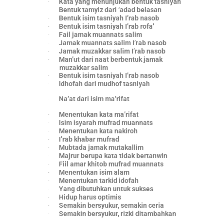
Kata yang menunjukan bentuk tasniyah
·
Bentuk tamyiz dari ‘adad belasan
·
Bentuk isim tasniyah I’rab nasob
·
Bentuk isim tasniyah I’rab rofa’
·
Fail jamak muannats salim
·
Jamak muannats salim I’rab nasob
·
Jamak muzakkar salim I’rab nasob
·
Man’ut dari naat berbentuk jamak
·
muzakkar salim
Bentuk isim tasniyah I’rab nasob
·
Idhofah dari mudhof tasniyah
·
Na’at dari isim ma’rifat
·
Menentukan kata ma’rifat
·
Isim isyarah mufrad muannats
·
Menentukan kata nakiroh
·
I’rab khabar mufrad
·
Mubtada jamak mutakallim
·
Majrur berupa kata tidak bertanwin
·
Fiil amar khitob mufrad muannats
·
Menentukan isim alam
·
Menentukan tarkid idofah
·
Yang dibutuhkan untuk sukses
·
Hidup harus optimis
·
Semakin bersyukur, semakin ceria
·
Semakin bersyukur, rizki ditambahkan
·