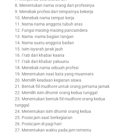
8. Menentukan nama orang dari profesinya
9. Menebak profesi dari tempatnya bekerja
10. Menebak nama tempat kerja
11. Nama-nama anggota tubuh atas
12. Fungsi masing-masing pancaindera
13. Nama -nama bagian tangan
14. Nama suatu anggota badan
15. Isim isyarah jarak jauh
16. I’rab dari khabar kaana
17. I’rab dari khabar yakuunu
18. Menebak nama sebuah profesi
19. Menentukan naat kata yang muannats
20. Memilih keadaan kegiatan siswa
21. Bentuk fiil mudhore untuk orang pertama jamak
22. Memilih isim dhomir orang kedua tunggal
23. Menentukan bentuk fiil mudhore orang kedua
tunggal
24. Menentukan isim dhomir orang kedua
25. Posisi jam saat berkegiatan
26. Posisi jam di pagi hari
27. Menentukan waktu pada jam tertentu