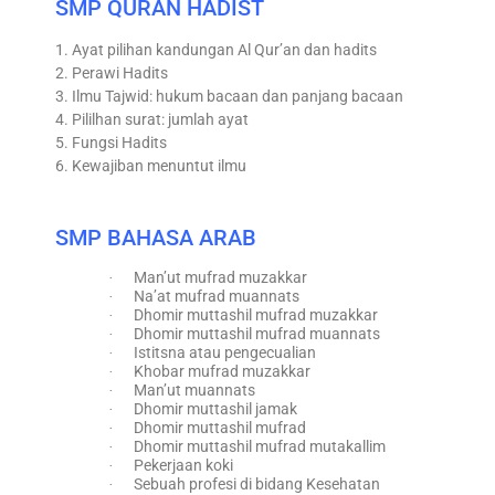
SMP QURAN HADIST
1. Ayat pilihan kandungan Al Qur’an dan hadits
2. Perawi Hadits
3. Ilmu Tajwid: hukum bacaan dan panjang bacaan
4. Pililhan surat: jumlah ayat
5. Fungsi Hadits
6. Kewajiban menuntut ilmu
SMP BAHASA ARAB
Man’ut mufrad muzakkar
·
Na’at mufrad muannats
·
Dhomir muttashil mufrad muzakkar
·
Dhomir muttashil mufrad muannats
·
Istitsna atau pengecualian
·
Khobar mufrad muzakkar
·
Man’ut muannats
·
Dhomir muttashil jamak
·
Dhomir muttashil mufrad
·
Dhomir muttashil mufrad mutakallim
·
Pekerjaan koki
·
Sebuah profesi di bidang Kesehatan
·