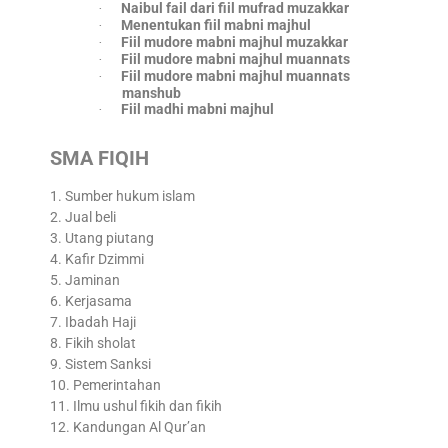
Naibul fail dari fiil mufrad muzakkar
·
Menentukan fiil mabni majhul
·
Fiil mudore mabni majhul muzakkar
·
Fiil mudore mabni majhul muannats
·
Fiil mudore mabni majhul muannats
·
manshub
Fiil madhi mabni majhul
·
SMA FIQIH
1. Sumber hukum islam
2. Jual beli
3. Utang piutang
4. Kafir Dzimmi
5. Jaminan
6. Kerjasama
7. Ibadah Haji
8. Fikih sholat
9. Sistem Sanksi
10. Pemerintahan
11. Ilmu ushul fikih dan fikih
12. Kandungan Al Qur’an