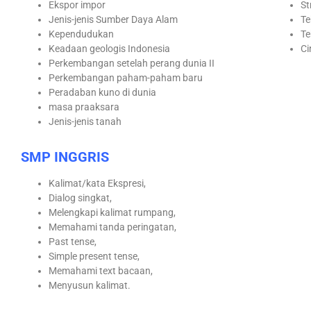
Ekspor impor
St
Jenis-jenis Sumber Daya Alam
Te
Kependudukan
Te
Keadaan geologis Indonesia
Ci
Perkembangan setelah perang dunia II
Perkembangan paham-paham baru
Peradaban kuno di dunia
masa praaksara
Jenis-jenis tanah
SMP INGGRIS
Kalimat/kata Ekspresi,
Dialog singkat,
Melengkapi kalimat rumpang,
Memahami tanda peringatan,
Past tense,
Simple present tense,
Memahami text bacaan,
Menyusun kalimat.