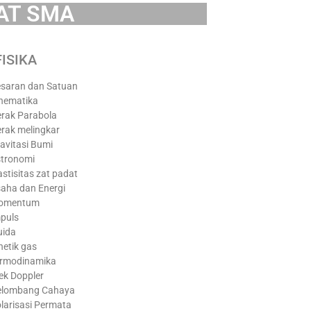
KAT SMA
ISIKA
saran dan Satuan
nematika
rak Parabola
rak melingkar
avitasi Bumi
tronomi
astisitas zat padat
aha dan Energi
omentum
puls
uida
netik gas
rmodinamika
ek Doppler
elombang Cahaya
larisasi Permata