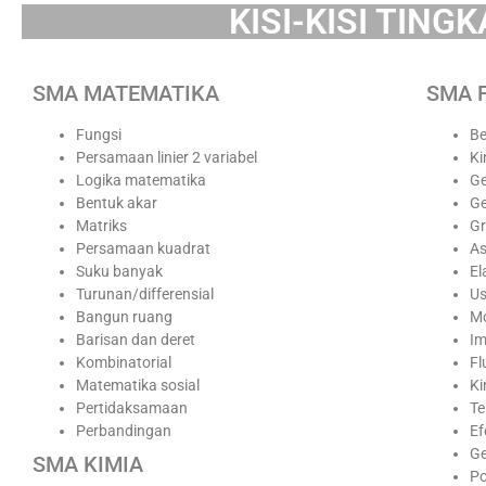
KISI-KISI TING
SMA MATEMATIKA
SMA F
Fungsi
Be
Persamaan linier 2 variabel
Ki
Logika matematika
Ge
Bentuk akar
Ge
Matriks
Gr
Persamaan kuadrat
As
Suku banyak
El
Turunan/differensial
Us
Bangun ruang
M
Barisan dan deret
Im
Kombinatorial
Fl
Matematika sosial
Ki
Pertidaksamaan
Te
Perbandingan
Ef
G
SMA KIMIA
Po