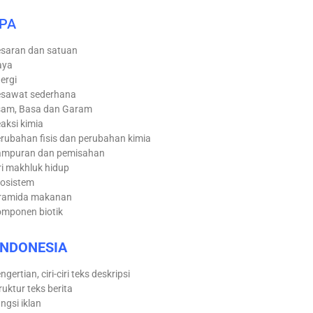
IPA
saran dan satuan
aya
ergi
sawat sederhana
am, Basa dan Garam
aksi kimia
rubahan fisis dan perubahan kimia
ampuran dan pemisahan
ri makhluk hidup
osistem
ramida makanan
mponen biotik
INDONESIA
ngertian, ciri-ciri teks deskripsi
ruktur teks berita
ngsi iklan