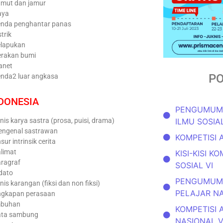
mut dan jamur
aya
nda penghantar panas
strik
lapukan
rakan bumi
anet
PO
nda2 luar angkasa
NDONESIA
PENGUMUMA
nis karya sastra (prosa, puisi, drama)
ILMU SOSIAL
ngenal sastrawan
KOMPETISI 
sur intrinsik cerita
limat
KISI-KISI K
ragraf
SOSIAL VI
dato
PENGUMUMA
nis karangan (fiksi dan non fiksi)
PELAJAR N
gkapan perasaan
mbuhan
KOMPETISI 
ata sambung
NASIONAL 