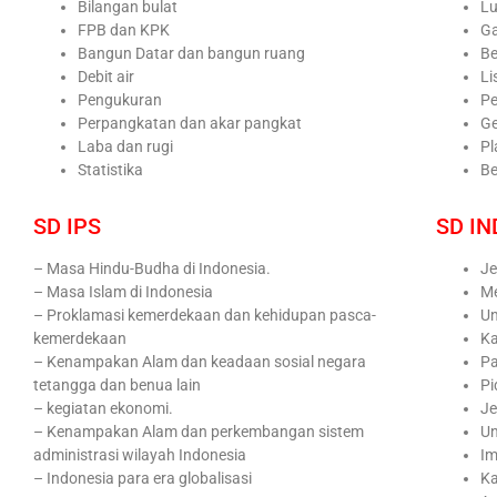
Bilangan bulat
Lu
FPB dan KPK
G
Bangun Datar dan bangun ruang
Be
Debit air
Li
Pengukuran
Pe
Perpangkatan dan akar pangkat
Ge
Laba dan rugi
Pl
Statistika
Be
SD IPS
SD I
– Masa Hindu-Budha di Indonesia.
Je
– Masa Islam di Indonesia
Me
– Proklamasi kemerdekaan dan kehidupan pasca-
Un
kemerdekaan
Ka
– Kenampakan Alam dan keadaan sosial negara
Pa
tetangga dan benua lain
Pi
– kegiatan ekonomi.
Je
– Kenampakan Alam dan perkembangan sistem
Un
administrasi wilayah Indonesia
I
– Indonesia para era globalisasi
K