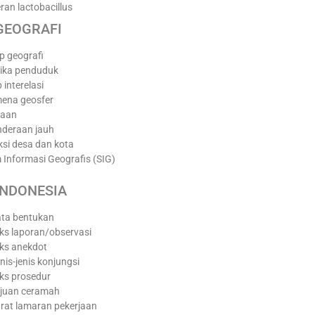
ran lactobacillus
GEOGRAFI
p geografi
mika penduduk
p interelasi
mena geosfer
taan
nderaan jauh
aksi desa dan kota
m Informasi Geografis (SIG)
INDONESIA
ta bentukan
ks laporan/observasi
ks anekdot
nis-jenis konjungsi
ks prosedur
juan ceramah
rat lamaran pekerjaan