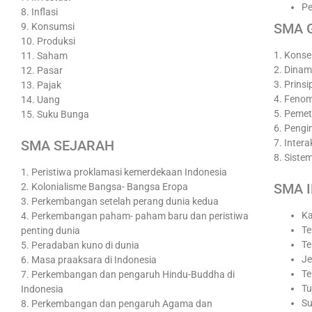
Pe
8. Inflasi
SMA 
9. Konsumsi
10. Produksi
1. Konse
11. Saham
2. Dina
12. Pasar
3. Prinsi
13. Pajak
4. Feno
14. Uang
5. Peme
15. Suku Bunga
6. Pengi
7. Inter
SMA SEJARAH
8. Siste
1. Peristiwa proklamasi kemerdekaan Indonesia
SMA 
2. Kolonialisme Bangsa- Bangsa Eropa
3. Perkembangan setelah perang dunia kedua
Ka
4. Perkembangan paham- paham baru dan peristiwa
Te
penting dunia
Te
5. Peradaban kuno di dunia
Je
6. Masa praaksara di Indonesia
Te
7. Perkembangan dan pengaruh Hindu-Buddha di
Tu
Indonesia
Su
8. Perkembangan dan pengaruh Agama dan