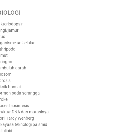
BIOLOGI
kteriodopsin
ngi/jamur
rus
ganisme uniselular
thripoda
umut
ringan
mbuluh darah
isosom
orosis
knik bonsai
rmon pada serangga
roke
oses biosintesis
ruktur DNA dan mutasinya
ori Hardy Wenberg
kayasa teknologi palsmid
liplioid