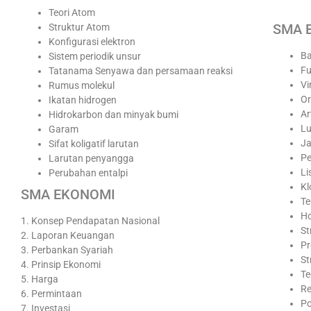
Teori Atom
SMA 
Struktur Atom
Konfigurasi elektron
Ba
Sistem periodik unsur
Fu
Tatanama Senyawa dan persamaan reaksi
Vi
Rumus molekul
Or
Ikatan hidrogen
Ar
Hidrokarbon dan minyak bumi
L
Garam
Ja
Sifat koligatif larutan
Pe
Larutan penyangga
L
Perubahan entalpi
Kl
SMA EKONOMI
Te
Ho
1. Konsep Pendapatan Nasional
St
2. Laporan Keuangan
Pr
3. Perbankan Syariah
St
4. Prinsip Ekonomi
Te
5. Harga
Re
6. Permintaan
Po
7. Investasi