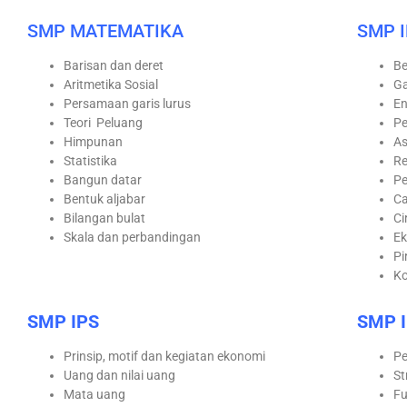
SMP MATEMATIKA
SMP 
Barisan dan deret
Be
Aritmetika Sosial
G
Persamaan garis lurus
En
Teori Peluang
Pe
Himpunan
As
Statistika
Re
Bangun datar
Pe
Bentuk aljabar
C
Bilangan bulat
Ci
Skala dan perbandingan
Ek
Pi
Ko
SMP IPS
SMP 
Prinsip, motif dan kegiatan ekonomi
Pe
Uang dan nilai uang
St
Mata uang
Fu