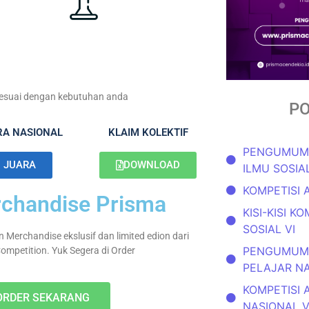
 sesuai dengan kebutuhan anda
PO
RA NASIONAL
KLAIM KOLEKTIF
PENGUMUMA
JUARA
DOWNLOAD
ILMU SOSIAL
KOMPETISI 
chandise Prisma
KISI-KISI K
SOSIAL VI
 Merchandise ekslusif dan limited edion dari
PENGUMUMA
ompetition. Yuk Segera di Order
PELAJAR N
KOMPETISI 
ORDER SEKARANG
NASIONAL 