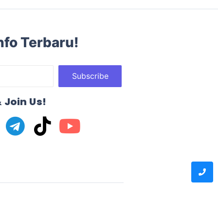
nfo Terbaru!
Subscribe
 Join Us!