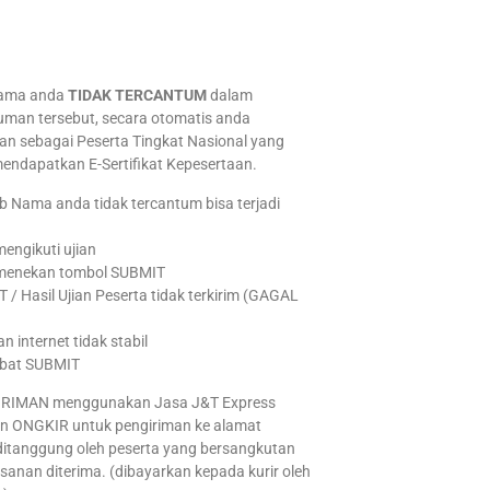
 Nama anda
TIDAK TERCANTUM
dalam
man tersebut, secara otomatis anda
an sebagai Peserta Tingkat Nasional yang
endapatkan E-Sertifikat Kepesertaan.
 Nama anda tidak tercantum bisa terjadi
mengikuti ujian
 menekan tombol SUBMIT
 / Hasil Ujian Peserta tidak terkirim (GAGAL
)
n internet tidak stabil
mbat SUBMIT
IRIMAN menggunakan Jasa J&T Express
n ONGKIR untuk pengiriman ke alamat
ditanggung oleh peserta yang bersangkutan
esanan diterima. (dibayarkan kepada kurir oleh