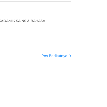
ADAMIK SAINS & BAHASA
Pos Berikutnya
DEMIK ILMU SOSIAL VI
OSIAL VI