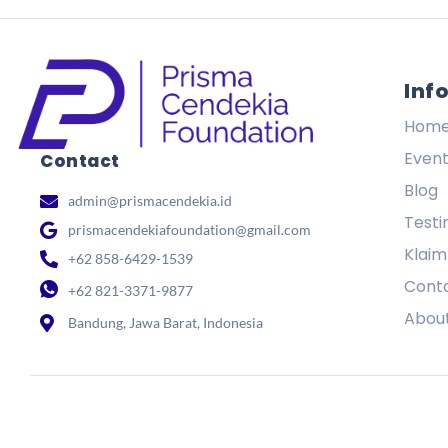
Inf
KISI-KISI KOMPETISI AKADEMI
Hom
Even
Contact
Blog
admin@prismacendekia.id
Testi
prismacendekiafoundation@gmail.com
PENGUMUMAN KOMPETISI AK
Klaim
+62 858-6429-1539
Cont
+62 821-3371-9877
Abou
Bandung, Jawa Barat, Indonesia
KOMPETISI AKADEMIK PELAJ