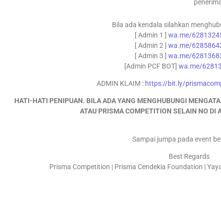
penerim
Bila ada kendala silahkan menghub
[ Admin 1 ]
wa.me/6281324
[ Admin 2 ]
wa.me/6285864
[ Admin 3 ]
wa.me/6281368
[Admin PCF BOT]
wa.me/6281
ADMIN KLAIM :
https://bit.ly/prismaco
HATI-HATI PENIPUAN. BILA ADA YANG MENGHUBUNGI MENGAT
ATAU PRISMA COMPETITION SELAIN NO DI
Sampai jumpa pada event be
Best Regards
Prisma Competition | Prisma Cendekia Foundation | Yay