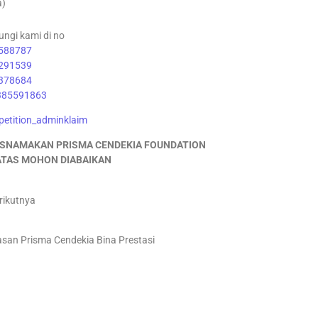
a)
ungi kami di no
588787
291539
378684
385591863
mpetition_adminklaim
ASNAMAKAN PRISMA CENDEKIA FOUNDATION
 ATAS MOHON DIABAIKAN
rikutnya
asan Prisma Cendekia Bina Prestasi