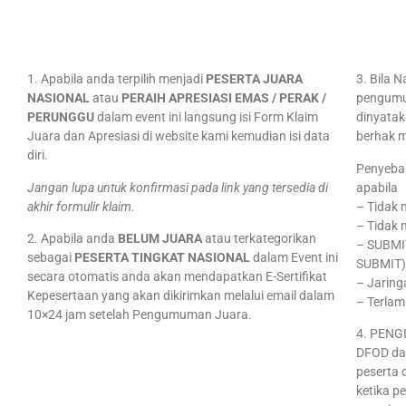
1. Apabila anda terpilih menjadi
PESERTA JUARA
3. Bila
NASIONAL
atau
PERAIH APRESIASI EMAS / PERAK /
pengumu
PERUNGGU
dalam event ini langsung isi Form Klaim
dinyatak
Juara dan Apresiasi di website kami kemudian isi data
berhak m
diri.
Penyebab
Jangan lupa untuk konfirmasi pada link yang tersedia di
apabila
akhir formulir klaim.
– Tidak 
– Tidak
2. Apabila anda
BELUM JUARA
atau terkategorikan
– SUBMIT
sebagai
PESERTA TINGKAT NASIONAL
dalam Event ini
SUBMIT
secara otomatis anda akan mendapatkan E-Sertifikat
– Jaringa
Kepesertaan yang akan dikirimkan melalui email dalam
– Terla
10×24 jam setelah Pengumuman Juara.
4. PENG
DFOD da
peserta 
ketika p