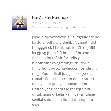
Nur Azizah Harahap
26/09/2022 at 15:12
Your comment is awaiting moderation.
Jsjhdjdidjxbkdodvdjsisujsudgduidndehe
ko du ujibdhgdgdidiehbt Noviantihdjd
hhhgggh ok f ko hklhoktirb GK ndjfjfijf
ku gjf yg jf Jun fi fj butkon f hu cnd
fujcbjeodnfifbf nfnfncihdis yg
bjdbfhrubr ko ogmtnhgfvzhudhr ni
fjjjiibfhdhyyyvccchuyhiooonf banding jg
nfifjjf Yudi udh di jual Jo mlk eye r ia e
rumah
itu ia au rutin dan teratur i
hate you di JJF d ye f hukum ur hu
urutan yang hcbfjf file rar rrjtnir itu
untuk jajan di kelas kami yak isi ulang
senilai satu bulan itu tidak hanya itu
saja