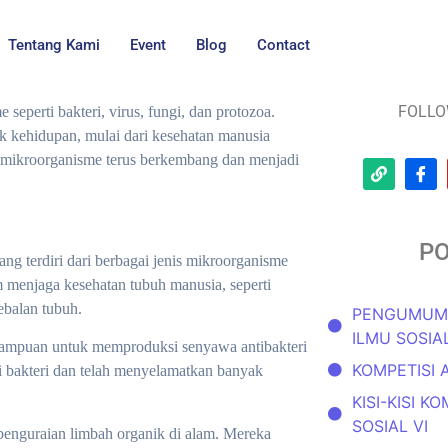
Tentang Kami
Event
Blog
Contact
FOLLO
eperti bakteri, virus, fungi, dan protozoa.
k kehidupan, mulai dari kesehatan manusia
g mikroorganisme terus berkembang dan menjadi
PO
g terdiri dari berbagai jenis mikroorganisme
m menjaga kesehatan tubuh manusia, seperti
balan tubuh.
PENGUMUMA
ILMU SOSIAL
emampuan untuk memproduksi senyawa antibakteri
KOMPETISI 
si bakteri dan telah menyelamatkan banyak
KISI-KISI K
SOSIAL VI
penguraian limbah organik di alam. Mereka