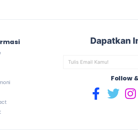
Dapatkan I
ormasi
e
t
Follow &
moni
act
t