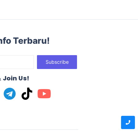
nfo Terbaru!
Subscribe
 Join Us!