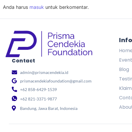
Anda harus
masuk
untuk berkomentar.
Inf
Hom
Even
Contact
Blog
admin@prismacendekia.id
Testi
prismacendekiafoundation@gmail.com
Klaim
+62 858-6429-1539
Cont
+62 821-3371-9877
Abou
Bandung, Jawa Barat, Indonesia